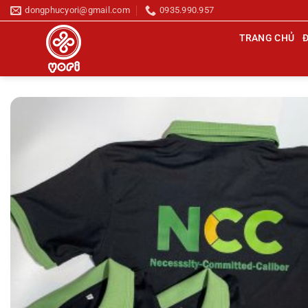
Chuyển
dongphucyori@gmail.com
0935.990.957
đến
TRANG CHỦ
nội
dung