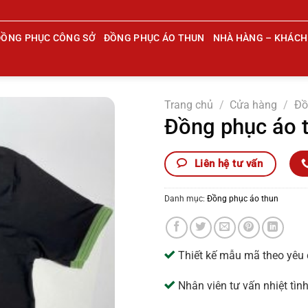
ĐỒNG PHỤC CÔNG SỞ
ĐỒNG PHỤC ÁO THUN
NHÀ HÀNG – KHÁCH
Trang chủ
/
Cửa hàng
/
Đồ
Đồng phục áo 
Liên hệ tư vấn
Danh mục:
Đồng phục áo thun
Thiết kế mẫu mã theo yêu
Nhân viên tư vấn nhiệt tìn