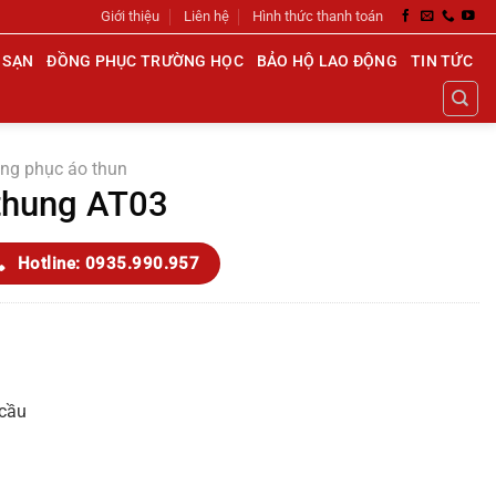
Giới thiệu
Liên hệ
Hình thức thanh toán
 SẠN
ĐỒNG PHỤC TRƯỜNG HỌC
BẢO HỘ LAO ĐỘNG
TIN TỨC
ng phục áo thun
thung AT03
Hotline: 0935.990.957
 cầu
h