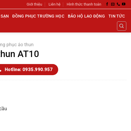
Giới thiệu
Liên hệ
Hình thức thanh toán
 SẠN
ĐỒNG PHỤC TRƯỜNG HỌC
BẢO HỘ LAO ĐỘNG
TIN TỨC
ng phục áo thun
thun AT10
Hotline: 0935.990.957
 cầu
h