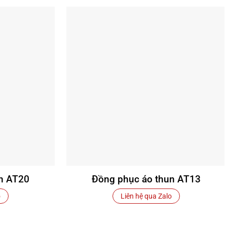
n AT20
Đồng phục áo thun AT13
o
Liên hệ qua Zalo