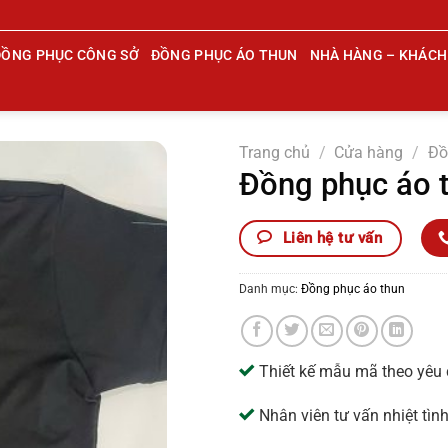
ĐỒNG PHỤC CÔNG SỞ
ĐỒNG PHỤC ÁO THUN
NHÀ HÀNG – KHÁCH
Trang chủ
/
Cửa hàng
/
Đồ
Đồng phục áo 
Liên hệ tư vấn
Danh mục:
Đồng phục áo thun
Thiết kế mẫu mã theo yêu
Nhân viên tư vấn nhiệt tìn