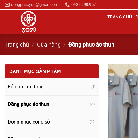
Chuyển
dongphucyori@gmail.com
0935.990.957
đến
TRANG CHỦ
nội
dung
Trang chủ
/
Cửa hàng
/
Đồng phục áo thun
DANH MỤC SẢN PHẨM
Bảo hộ lao động
(5)
Đồng phục áo thun
(20)
Đồng phục công sở
(12)