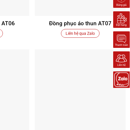
Bảng giá
n AT06
Đồng phục áo thun AT07
Đặt hàng
Liên hệ qua Zalo
Thanh toán
Liên hệ
Zalo