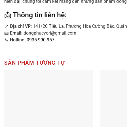
hiện đại, chúng tôi cam kết mang đến những sản phẩm đồng p
📩 Thông tin liên hệ:
📍
Địa
chỉ VP:
141/20 Tiểu La, Phường Hòa Cường Bắc, Quận
📧
Email:
dongphucyori@gmail.com
📞
Hotline:
0935 990 957
SẢN PHẨM TƯƠNG TỰ