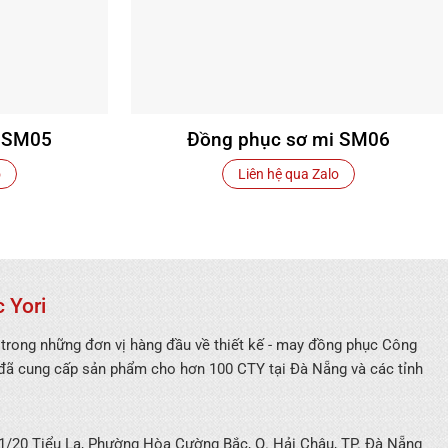
i SM05
Đồng phục sơ mi SM06
o
Liên hệ qua Zalo
 Yori
 trong những đơn vị hàng đầu về thiết kế - may đồng phục Công
 đã cung cấp sản phẩm cho hơn 100 CTY tại Đà Nẵng và các tỉnh
/20 Tiểu La, Phường Hòa Cường Bắc, Q. Hải Châu, TP. Đà Nẵng