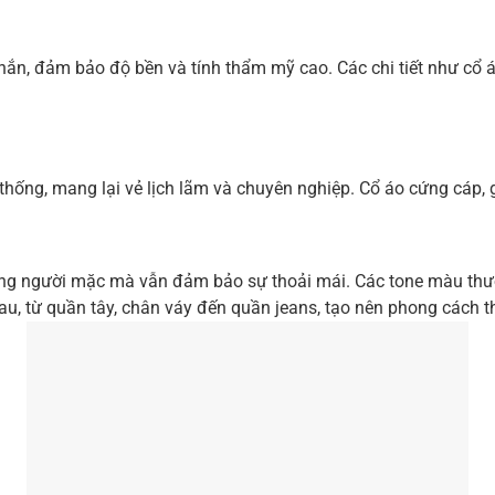
ắn, đảm bảo độ bền và tính thẩm mỹ cao. Các chi tiết như cổ á
thống, mang lại vẻ lịch lãm và chuyên nghiệp. Cổ áo cứng cáp, g
dáng người mặc mà vẫn đảm bảo sự thoải mái. Các tone màu th
au, từ quần tây, chân váy đến quần jeans, tạo nên phong cách th