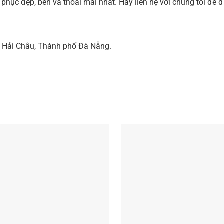
hục đẹp, bền và thoải mái nhất. Hãy liên hệ với chúng tôi để 
 Hải Châu, Thành phố Đà Nẵng.