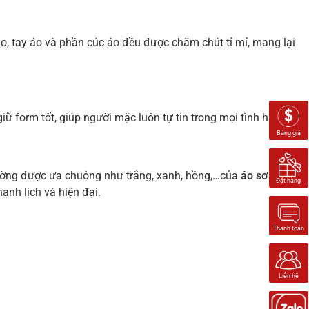
o, tay áo và phần cúc áo đều được chăm chút tỉ mỉ, mang lại
iữ form tốt, giúp người mặc luôn tự tin trong mọi tình huống.
Bảng giá
ường được ưa chuộng như trắng, xanh, hồng,…của
áo sơ mi
Đặt hàng
anh lịch và hiện đại.
Thanh toán
Liên hệ