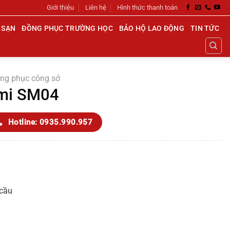
Giới thiệu
Liên hệ
Hình thức thanh toán
 SẠN
ĐỒNG PHỤC TRƯỜNG HỌC
BẢO HỘ LAO ĐỘNG
TIN TỨC
ng phục công sở
 mi SM04
Hotline: 0935.990.957
 cầu
h